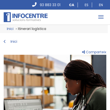
93 883 33 01
CA
ES
EN
Toggl
Inici
Itinerari logística
Inici
Comparteix